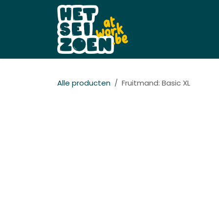
Overslaan naar inhoud
Startpagina
Shop
Alle producten
Fruitmand: Basic XL