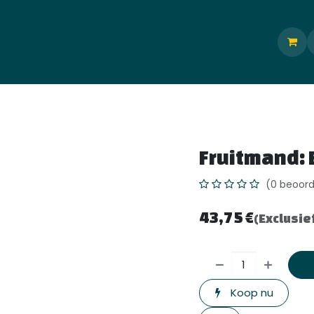
Blog
Contact
Veelgestelde vragen
Evenementen
H
Fruitmand: 
(0 beoord
43,75
€
(Exclusie
Koop nu