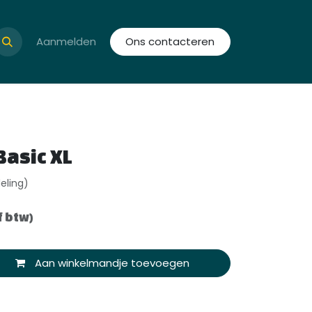
et Seizoen op School
Aanmelden
Ons contacteren
Basic XL
eling)
f btw)
Aan winkelmandje toevoegen